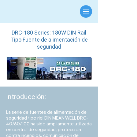
DRC-180 Series: 180W DIN Rail
Tipo Fuente de alimentación de
seguridad
Introducción:
La serie de fuentes de alimentación de
seguridad tipo riel DIN MEAN WELL DRC-
40/60/100 ha sido ampliamente utilizada
en control de seguridad, protección
contra incendios, comunicación de