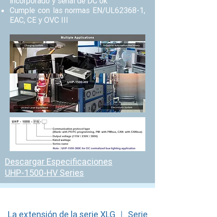
incorporado y señal de DC ok
Cumple con las normas EN/UL62368-1,
EAC, CE y OVC III
Descargar Especificaciones
UHP-1500-HV Series
La extensión de la serie XLG ｜ Serie