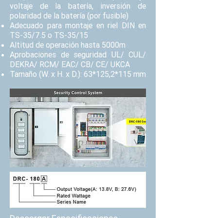
voltaje de la batería, inversión de
polaridad de la batería (por fusible)
Adecuado para montaje en riel DIN en
TS-35/7.5 o TS-35/15
Altitud de operación hasta 5000m
Aprobaciones de seguridad UL/ CUL/
DEKRA/ RCM/ EAC/ CB/ CE/ UKCA
Tamaño (W. x H. x D.): 63*125,2*115 mm