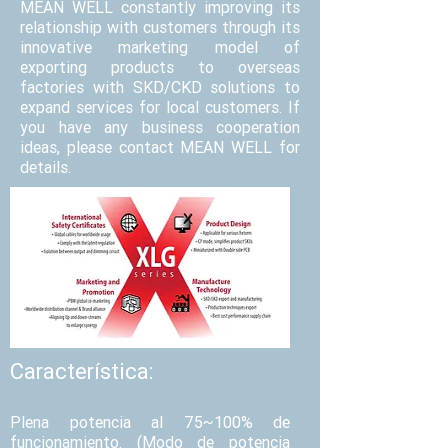
MEAN WELL constantly improving its
relationship with customers through its
innovative marketing model of
exporting products to overseas
factories with SKD/CKD solutions to
expand services for local customers. If
you have any business cooperation
ideas, please contact MEAN WELL for
details.
Característica
:
Plena potencia al 75~100% de
funcionamiento. (Modo de potencia