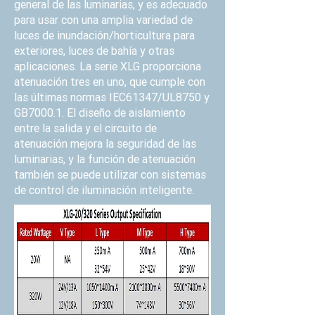
general de las luminarias, y es adecuado
para usar con una amplia variedad de
luces de inundación/horticultura para
exteriores, luces de bahía y otras
aplicaciones. La serie XLG proporciona
atenuación tres en uno, que cumple con
las últimas normas IEC61347/UL8750 y
GB7000.1. El diseño de aislamiento
entre la salida y el circuito de
atenuación mejora la seguridad de las
luminarias, y la función de atenuación
también se puede utilizar con sistemas
de control de iluminación inteligente.