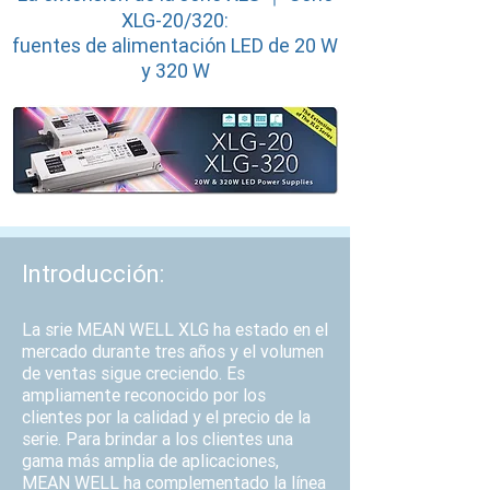
XLG-20/320:
fuentes de alimentación LED de 20 W
y 320 W
Introducción:
La srie MEAN WELL XLG ha estado en el
mercado durante tres años y el volumen
de ventas sigue creciendo. Es
ampliamente reconocido por los
clientes por la calidad y el precio de la
serie. Para brindar a los clientes una
gama más amplia de aplicaciones,
MEAN WELL ha complementado la línea