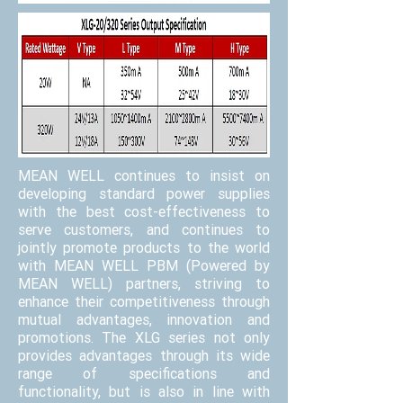
MEAN WELL continues to insist on
developing standard power supplies
with the best cost-effectiveness to
serve customers, and continues to
jointly promote products to the world
with MEAN WELL PBM (Powered by
MEAN WELL) partners, striving to
enhance their competitiveness through
mutual advantages, innovation and
promotions. The XLG series not only
provides advantages through its wide
range of specifications and
functionality, but is also in line with